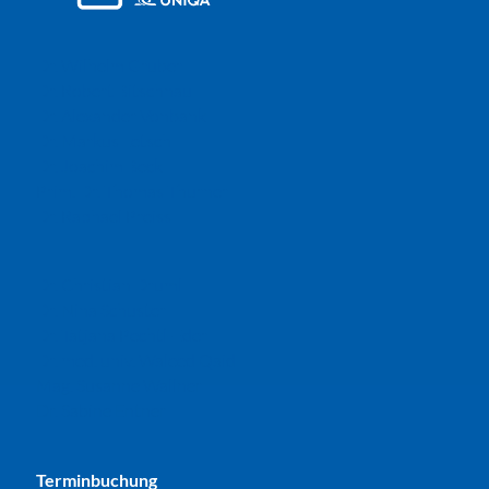
Dr. Wilhelm Gruber
Dr. Robert Bitschnau
Dr. Alexander Vonbank
Dr. Markus Letsch
Dr. Joachim Beck
Prim. Dr. Thomas Thurner
Dr. Raphael Preiss
Dr. Christian Druml
Dr. Nina Schuster
Dr. Tatjana Pechtl-Eder
Dr. med. univ. Waleed Qaid
Mag. Susanne Wallner
Dr. Sabine Entner
Terminbuchung